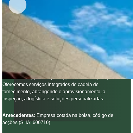
Sobre a SUMEC Building
Material
A SUMEC Building Material é especializada no
fabrico e exportação de produtos de painéis de
madeira
(Contraplacado comercial, contraplacado
revestido com película, contraplacado de
fantasia/MDF, pele de porta, painel de PVC,
etc.)
Oferecemos serviços integrados de cadeia de
fornecimento, abrangendo o aprovisionamento, a
inspeção, a logística e soluções personalizadas.
Antecedentes:
Empresa cotada na bolsa, código de
acções (SHA: 600710)