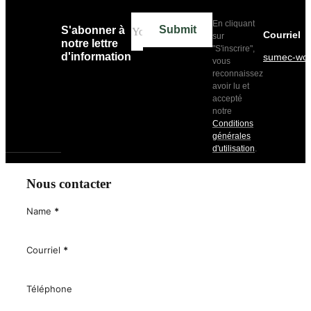
En cliquant
Submit
S'abonner à
Courriel
sur
notre lettre
"S'inscrire",
d'information
sumec-wo
vous
reconnaissez
avoir lu et
accepté
notre
Conditions
générales
d'utilisation
.
Nous contacter
Name
*
Courriel
*