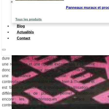
film est de protéger le bois intérieur de l'humidité, de
l'eau, des intempéries et de prolonger la durée de vie
Panneaux muraux et produ
du contreplaqué. Le contreplaqué revêtu d'un film
peut être utilisé dans des environnements extérieurs
Tous les produits
difficiles : contreplaqué de coffrage, contreplaqué de
Blog
coffrage de béton, planche de plancher, construction
Actualités
de véhicules.
Contact
Le contreplaqué revêtu d'un film imperméable est poli
des deux côtés, de sorte que sa surface est lisse,
dure et durable. Le contreplaqué se caractérise par
une résistance et une rigidité excellentes. Il convient
donc parfaitement aux applications qui nécessitent
une résistance et une rigidité élevées. Le
contreplaqué imperméable résiste bien à l'humidité et
est facile à usiner et à manipuler. L'utilisation de
différents types de placages permet d'améliorer
encore les caractéristiques de surface du
contreplaqué.