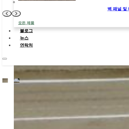
지금 문의
벽 패널 및
모든 제품
블로그
뉴스
연락처