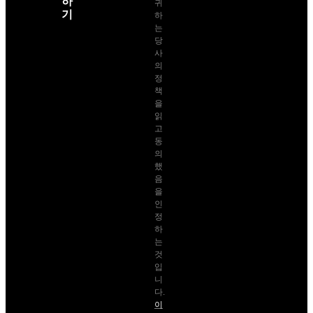
하
귀
기
하
는
당
사
의
정
책
을
읽
고
동
의
했
음
을
인
정
하
는
것
입
니
다.
이