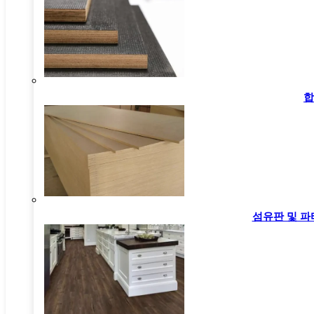
합
설명
Paper Overlay is an engineered wood panel with a
thin decorative paper layer bonded to its MDF core
섬유판 및 파
via heat and pressure. The overlay delivers a smooth,
uniform finish, concealing the MDF’s base texture
while adding stain and scratch resistance. It is
lightweight and easy to work with, and fits interior
projects like cabinet linings, wall panels, and furniture
components.