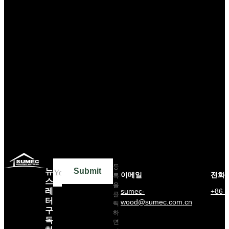
등
Submit
뉴
이메일
전화
록
스
을
레
sumec-
+86 
클
터
wood@sumec.com.cn
릭
구
하
독
면