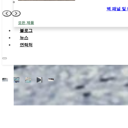
지금 문의
벽 패널 및
모든 제품
블로그
뉴스
연락처