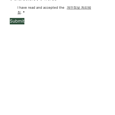
0 characters / 0 words
I have read and accepted the
개인정보 처리방
침
.
*
Submit