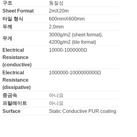
Static Conductive; Fast
판매 포인트
Installation
구조
동질성
Sheet Format
2mX20m
타일 형식
600mmX600mm
두께
2.0mm
3000g/m2 (sheet format),
무게
4200g/m2 (tile format)
Electrical
10000-1000000Ω
Resistance
(conductive)
Electrical
1000000-1000000000Ω
Resistance
(dissipative)
중금속
아니요
프탈레이트
아니요
Surface
Static Conductive PUR coating