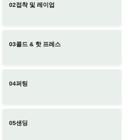
접착 및 레이업
콜드 & 핫 프레스
퍼팅
샌딩