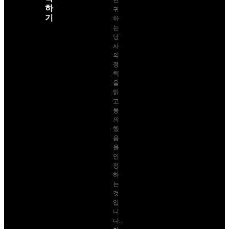
터
wood@sumec.com.cn
릭
구
하
독
면
하
귀
기
하
는
당
사
의
정
책
을
읽
고
동
의
했
음
을
인
정
하
는
것
입