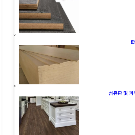
합
설명
Anti Static Vinyl Flooring has excellent electrical
conductivity, which can improve the safety factor of
섬유판 및 파
the working environment in an all-round way. It
ensures the production and living spaces more
secure. It is usually used in electronics factory,
research institute, laboratory, operation room,
computer room, pharmaceutical company clean
workshop, flammable and explosive storage area, etc.