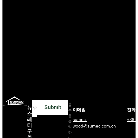
등
Submit
뉴
이메일
전화
록
스
을
레
sumec-
+86 
클